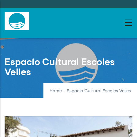
Skip
to
main
content
Espacio Cultural Escoles
Velles
Home
-
Espacio Cultural Escoles Velles