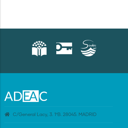
C/General Lacy, 3. 1ºB. 28045. MADRID