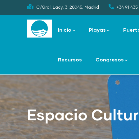
Skip
C/Gral. Lacy, 3, 28045. Madrid
+34 91 435 
to
Main
main
navigation
Inicio
Playas
Puert
content
Recursos
Congresos
Espacio Cultur