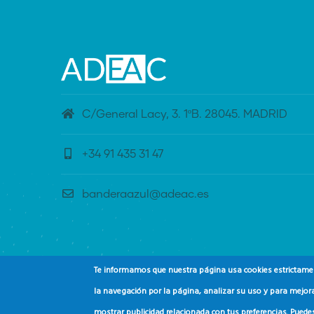
C/General Lacy, 3. 1ºB. 28045. MADRID
+34 91 435 31 47
banderaazul@adeac.es
Te informamos que nuestra página usa cookies estrictament
la navegación por la página, analizar su uso y para mejora
mostrar publicidad relacionada con tus preferencias. Puede