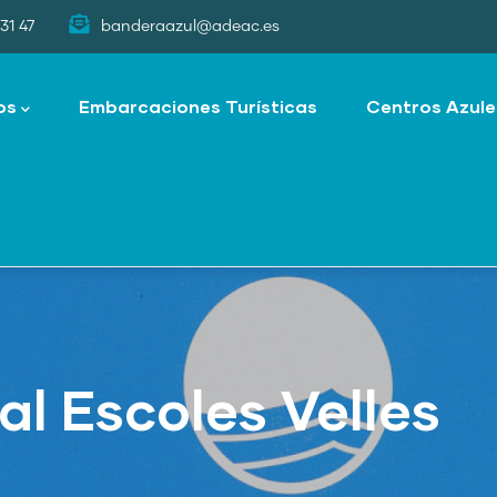
31 47
banderaazul@adeac.es
os
Embarcaciones Turísticas
Centros Azule
al Escoles Velles