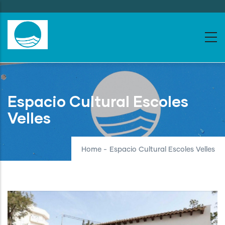
Skip
to
main
content
Espacio Cultural Escoles
Velles
Home
-
Espacio Cultural Escoles Velles