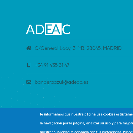
C/General Lacy, 3. 1ºB. 28045. MADRID
+34 91 435 31 47
banderaazul@adeac.es
Te informamos que nuestra página usa cookies estrictament
la navegación por la página, analizar su uso y para mejora
mostrar publicidad relacionada con tus preferencias. Puede