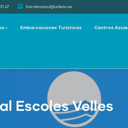
31 47
banderaazul@adeac.es
os
Embarcaciones Turísticas
Centros Azule
al Escoles Velles