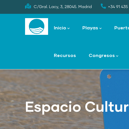
Skip
C/Gral. Lacy, 3, 28045. Madrid
+34 91 435 
to
Main
main
navigation
Inicio
Playas
Puert
content
Recursos
Congresos
Espacio Cultur