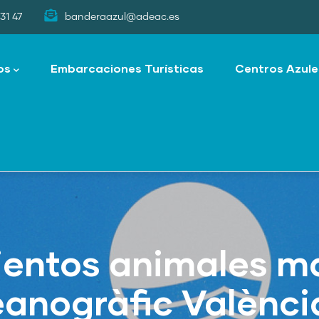
31 47
banderaazul@adeac.es
os
Embarcaciones Turísticas
Centros Azule
ientos animales m
anogràfic Valènci