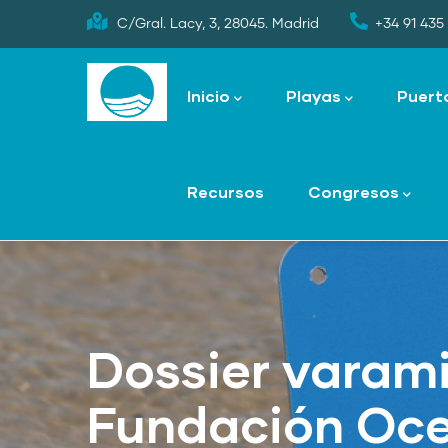
Skip
C/Gral. Lacy, 3, 28045. Madrid
+34 91 435 
to
Main
main
navigation
Inicio
Playas
Puert
content
Recursos
Congresos
Dossier varam
Fundación Oce