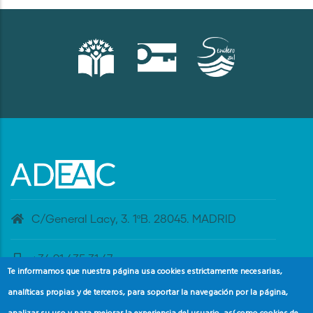
C/General Lacy, 3. 1ºB. 28045. MADRID
+34 91 435 31 47
Te informamos que nuestra página usa cookies estrictamente necesarias,
analíticas propias y de terceros, para soportar la navegación por la página,
banderaazul@adeac.es