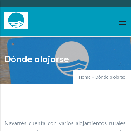
Skip
to
main
content
Dónde alojarse
Home
-
Dónde alojarse
Navarrés cuenta con varios alojamientos rurales,