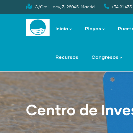
Skip
C/Gral. Lacy, 3, 28045. Madrid
+34 91 435 
to
Main
main
navigation
Inicio
Playas
Puert
content
Recursos
Congresos
Centro de Inve