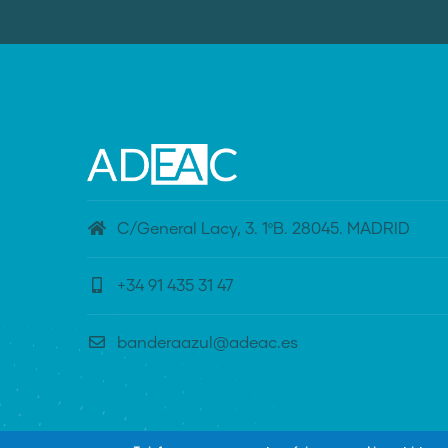
C/General Lacy, 3. 1ºB. 28045. MADRID
+34 91 435 31 47
banderaazul@adeac.es