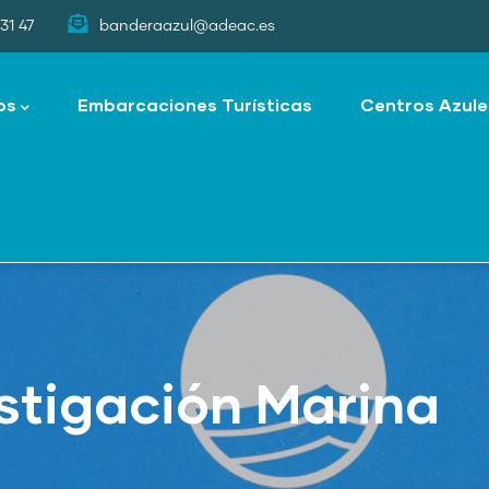
31 47
banderaazul@adeac.es
os
Embarcaciones Turísticas
Centros Azule
stigación Marina