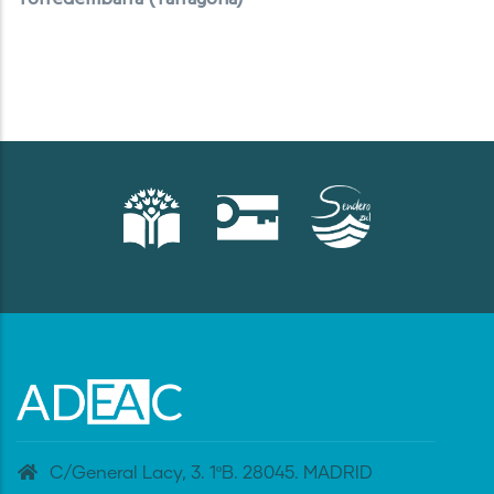
C/General Lacy, 3. 1ºB. 28045. MADRID