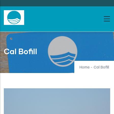
Skip
to
main
content
Cal Bofill
Home
-
Cal Bofill