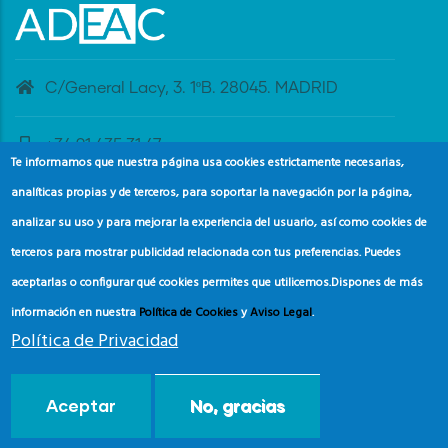
C/General Lacy, 3. 1ºB. 28045. MADRID
+34 91 435 31 47
Te informamos que nuestra página usa cookies estrictamente necesarias,
analíticas propias y de terceros, para soportar la navegación por la página,
banderaazul@adeac.es
analizar su uso y para mejorar la experiencia del usuario, así como cookies de
terceros para mostrar publicidad relacionada con tus preferencias. Puedes
aceptarlas o configurar qué cookies permites que utilicemos.
Dispones de más
información en nuestra
Política de Cookies
y
Aviso Legal
.
Política de Privacidad
© Copyright
Asociación de Educación Ambiental y del
Aceptar
No, gracias
Consumidor (ADEAC).
2024.