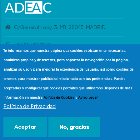
C/General Lacy, 3. 1ºB. 28045. MADRID
+34 91 435 31 47
Te informamos que nuestra página usa cookies estrictamente necesarias,
analíticas propias y de terceros, para soportar la navegación por la página,
banderaazul@adeac.es
analizar su uso y para mejorar la experiencia del usuario, así como cookies de
terceros para mostrar publicidad relacionada con tus preferencias. Puedes
aceptarlas o configurar qué cookies permites que utilicemos.
Dispones de más
información en nuestra
Política de Cookies
y
Aviso Legal
.
Política de Privacidad
© Copyright
Asociación de Educación Ambiental y del
Aceptar
No, gracias
Consumidor (ADEAC).
2024.