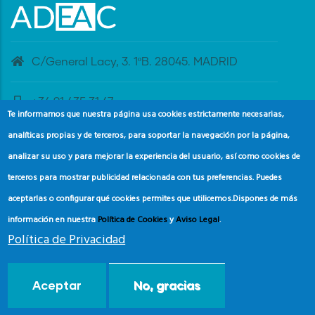
C/General Lacy, 3. 1ºB. 28045. MADRID
+34 91 435 31 47
Te informamos que nuestra página usa cookies estrictamente necesarias,
analíticas propias y de terceros, para soportar la navegación por la página,
banderaazul@adeac.es
analizar su uso y para mejorar la experiencia del usuario, así como cookies de
terceros para mostrar publicidad relacionada con tus preferencias. Puedes
aceptarlas o configurar qué cookies permites que utilicemos.
Dispones de más
información en nuestra
Política de Cookies
y
Aviso Legal
.
Política de Privacidad
© Copyright
Asociación de Educación Ambiental y del
Aceptar
No, gracias
Consumidor (ADEAC).
2024.