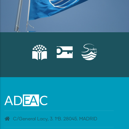
C/General Lacy, 3. 1ºB. 28045. MADRID